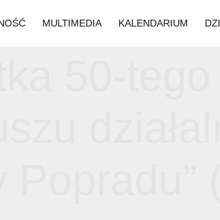
ZIAŁALNOŚĆ
MULTIMEDIA
KALEN
ątka 50-t
leuszu dzi
iny Poprad