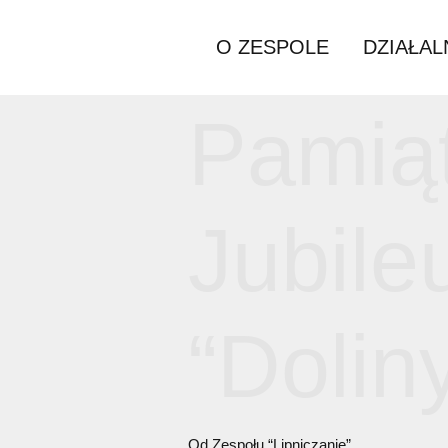
O ZESPOLE
D
Pami
Jubi
“Dol