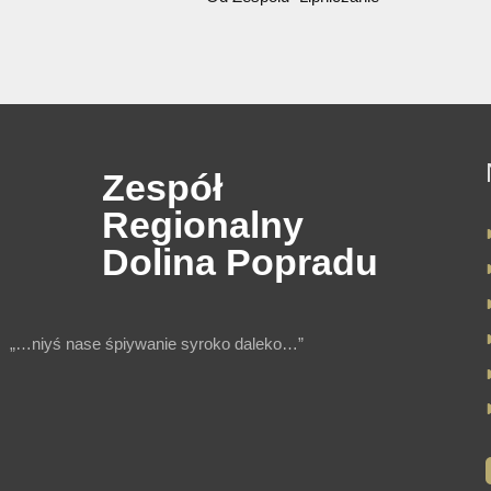
Od Zespołu “Lipniczanie”
Zespół
Regionalny
Dolina Popradu
„…niyś nase śpiywanie syroko daleko…”