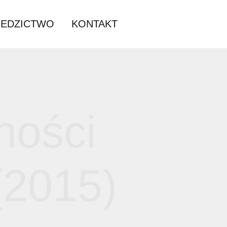
DARIUM
DZIEDZICTWO
KONTAKT
ego
ałalności
u” (2015)