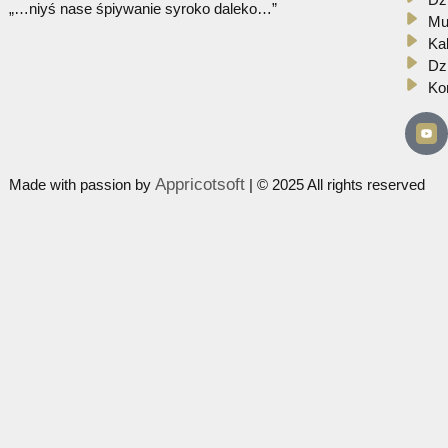
Zespół Regionalny
Dolina Popradu
„…niyś nase śpiywanie syroko daleko…”
Appricotsoft
Made with passion by
| © 2025 All rights re