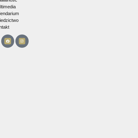
Nawigacja
O zespole
Działalność
Multimedia
Kalendarium
Dziedzictwo
Kontakt
served​​