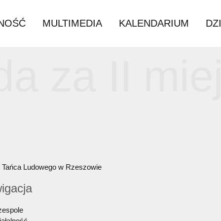
ZIAŁALNOŚĆ
MULTIMEDIA
KALEN
oda za II 
9)
radycyjnego Tańca Ludowego w Rzeszowie