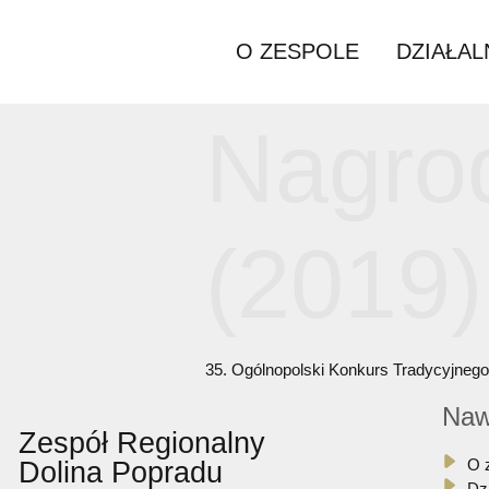
O ZESPOLE
D
Nagr
(201
35. Ogólnopolski Konkurs T