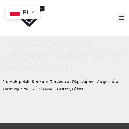
PL
Nagroda główna za
program “Na flisie” (27-28
kwietnia 2024)
15. Małopolski Konkurs Obrzędów, Obyczajów i Zwyczajów
Ludowych “POGÓRZAŃSKIE GODY”, Łóżna