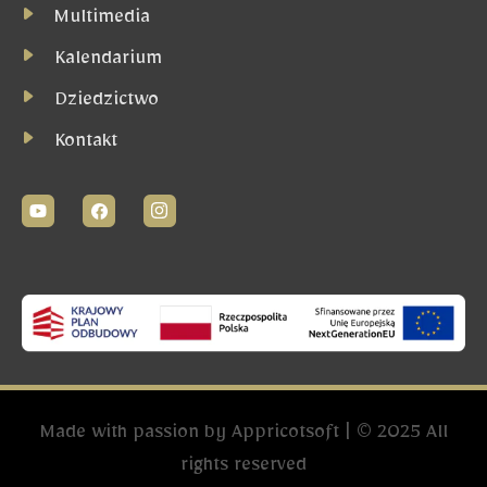
Multimedia
Kalendarium
Dziedzictwo
Kontakt
Made with passion by
Appricotsoft
| © 2025 All
rights reserved​​