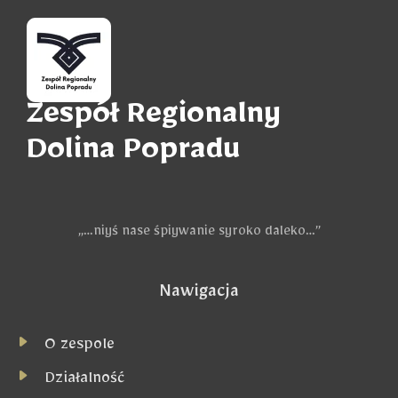
Zespół Regionalny
Dolina Popradu
„…niyś nase śpiywanie syroko daleko…”
Nawigacja
O zespole
Działalność