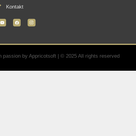
4)
rów Wsi Polskiej w Tarnogrodzie
Nawigacja
O zespole
Działalność