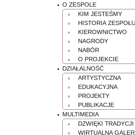
O ZESPOLE
KIM JESTEŚ
HISTORIA Z
KIEROWNIC
NAGRODY
NABÓR
O PROJEKCI
DZIAŁALNOŚĆ
ARTYSTYCZ
EDUKACYJN
PROJEKTY
PUBLIKACJE
MULTIMEDIA