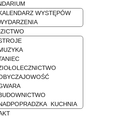
KALENDARIUM
KALENDARZ WYSTĘPÓW
CI
WYDARZENIA
DZIEDZICTWO
STROJE
MUZYKA
TANIEC
ZIOŁOLECZNICTWO
OBYCZAJOWOŚĆ
GWARA