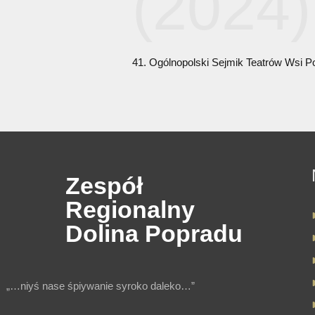
WIRTUALNA
DZIEDZICT
NADPOPRAD
UCHWYCON
DO POBRAN
Meta
nagr