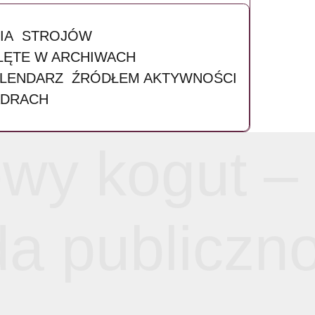
ESPOŁU
CTWO
IE
NA
A
ADYCJI