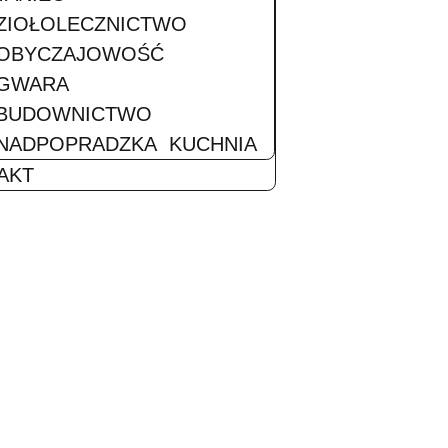
KALENDARIUM
KALENDARZ WYSTĘPÓW
WYDARZENIA
DZIEDZICTWO
STROJE
MUZYKA
TANIEC
ZIOŁOLECZNICTWO
OBYCZAJOWOŚĆ
GWARA