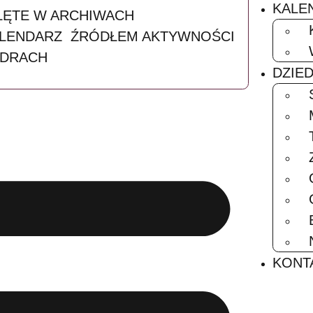
ADYCJI
 GALERIA STROJÓW
WO ZAKLĘTE W ARCHIWACH
ZKI KALENDARZ ŹRÓDŁEM AKTYWNOŚ
 W KADRACH
IA