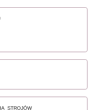
MY
ESPOŁU
TWO
E
NA
A