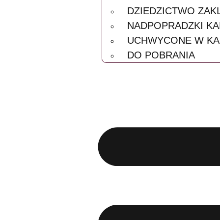
DZWIĘKI TR
WIRTUALNA
DZIEDZICT
NADPOPRAD
UCHWYCONE
DO POBRAN