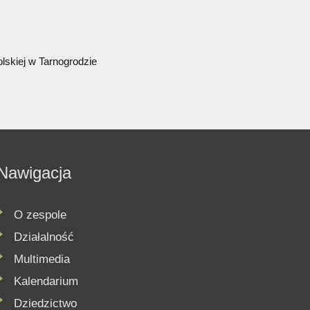
 GALERIA STROJÓW
WO ZAKLĘTE W ARCHIWACH
ZKI KALENDARZ ŹRÓDŁEM AKTYWNOŚ
E W KADRACH
IA
lowy kogu
oda publi