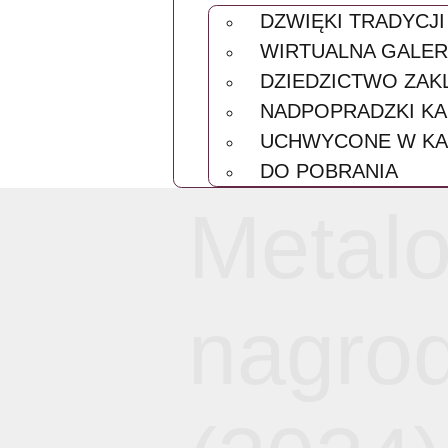
HISTORIA Z
KIEROWNI
NAGRODY
NABÓR
O PROJEKC
DZIAŁALNOŚĆ
ARTYSTYCZ
EDUKACYJN
PROJEKTY
PUBLIKACJE
MULTIMEDIA
DZWIĘKI TR