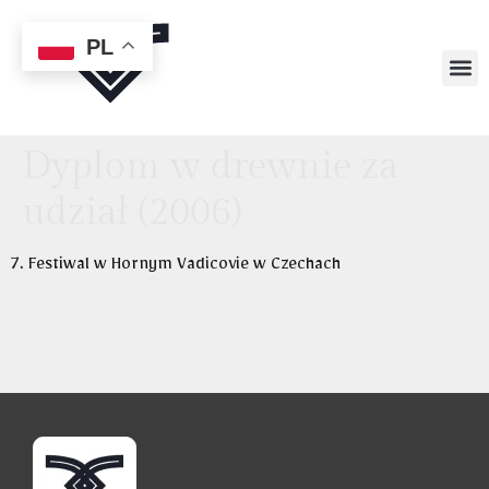
PL
Dyplom w drewnie za
udział (2006)
7. Festiwal w Hornym Vadicovie w Czechach