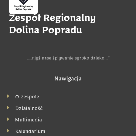
Zespół Regionalny
Dolina Popradu
„…niyś nase śpiywanie syroko daleko…”
Nawigacja
O zespole
Działalność
Multimedia
Kalendarium