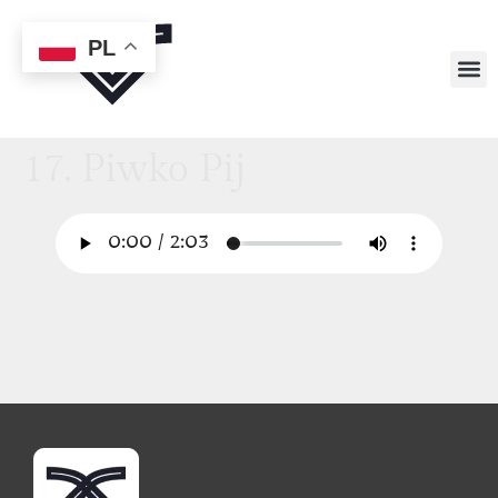
PL
17. Piwko Pij