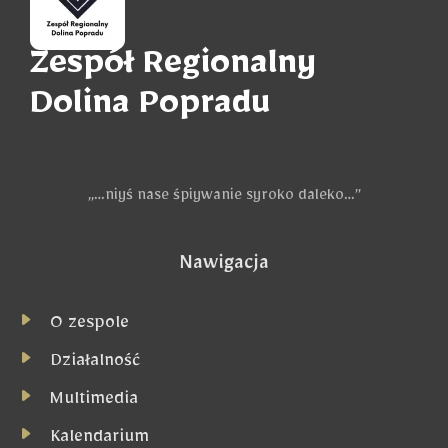
Zespół Regionalny
Dolina Popradu
„…niyś nase śpiywanie syroko daleko…”
Nawigacja
O zespole
Działalność
Multimedia
Kalendarium