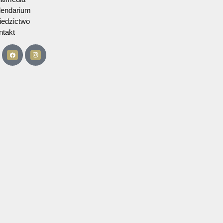
O zespole
Działalność
Multimedia
Kalendarium
Dziedzictwo
Kontakt
served​​