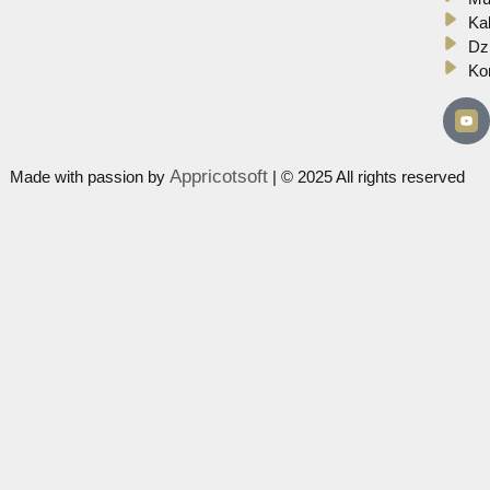
Zespół Regionalny
Dolina Popradu
„…niyś nase śpiywanie syroko daleko…”
Appricotsoft
Made with passion by
| © 2025 All rights re