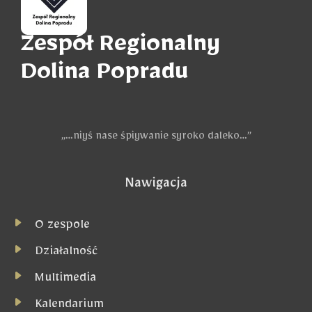
Zespół Regionalny
Dolina Popradu
„…niyś nase śpiywanie syroko daleko…”
Nawigacja
O zespole
Działalność
Multimedia
Kalendarium