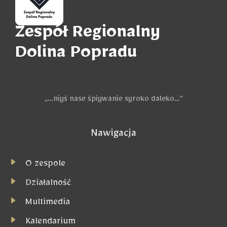
Zespół Regionalny
Dolina Popradu
„…niyś nase śpiywanie syroko daleko…”
Nawigacja
O zespole
Działalność
Multimedia
Kalendarium